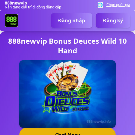
888newvip
🌐
Chọn quốc gia
Nền tảng giải trí di động đẳng cấp
Đăng nhập
Đăng ký
888newvip Bonus Deuces Wild 10
Hand
Chơi Ngay