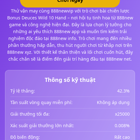
Thử vận may cùng 888newvip với trò chơi bài chiến lược
Bonus Deuces Wild 10 Hand – nơi hội tụ tinh hoa từ 888new
game và công nghệ hiện đại. Đây là lựa chọn lý tưởng cho
những ai yêu thích 888new app và muốn tìm kiếm trải
nghiệm độc đáo tại 888new info. Trò chơi mang đến nhiều
phần thưởng hấp dẫn, thu hút người chơi từ khắp nơi trên
888new xyz. Với thiết kế thân thiện và lối chơi cuốn hút, đây
chắc chắn sẽ là điểm đến giải trí hàng đầu tại 888new net.
Thông số kỹ thuật
Tỷ lệ thắng:
42.3%
Tần suất vòng quay miễn phí:
Không áp dụng
Giải thưởng tối đa:
x25000
Xác suất giải thưởng lớn nhất:
0.008%
Độ biến động:
Rất cao