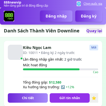
888newvip
🌐
Chọn quốc gia
Nền tảng giải trí di động đẳng cấp
Đăng nhập
Đăng ký
Danh Sách Thành Viên Downline
Quay lại
Kiều Ngọc Lam
Mới
ID: 10011 • Đăng ký 2 ngày trước
Lần đăng nhập gần nhất:
2 giờ trước
Mức hoạt động
Cao
Tổng đóng góp:
$12,580
Xu hướng tăng trưởng:
↗ +12%
⭐
Chi tiết
Gửi tin nhắn