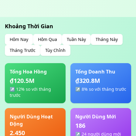
Khoảng Thời Gian
Hôm Nay
Hôm Qua
Tuần Này
Tháng Này
Tháng Trước
Tùy Chỉnh
Tổng Hoa Hồng
Tổng Doanh Thu
₫120.5M
₫320.8M
↗ 12% so với tháng
↗ 8% so với tháng trước
trước
Người Dùng Hoạt
Người Dùng Mới
Động
186
2.450
↗ 24 người dùng mới