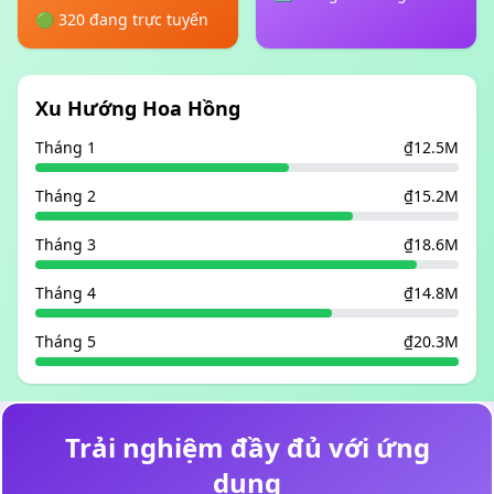
🟢 320 đang trực tuyến
Xu Hướng Hoa Hồng
Tháng 1
₫12.5M
Tháng 2
₫15.2M
Tháng 3
₫18.6M
Tháng 4
₫14.8M
Tháng 5
₫20.3M
Trải nghiệm đầy đủ với ứng
dụng